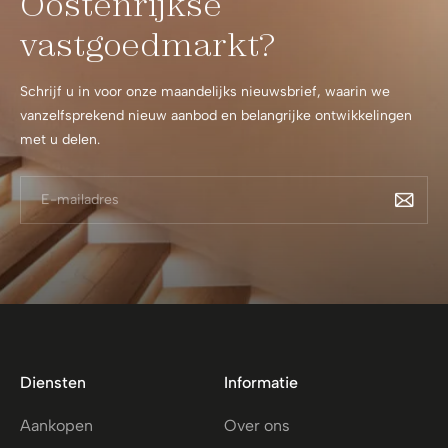
Oostenrijkse
vastgoedmarkt?
Schrijf u in voor onze maandelijks nieuwsbrief, waarin we
vanzelfsprekend nieuw aanbod en belangrijke ontwikkelingen
met u delen.
Diensten
Informatie
Aankopen
Over ons