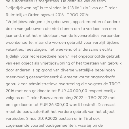
de autoriteiten is toegestaan. De definitie van de term
“vrijetijdswoning” is te vinden in § 13 lid 1 zin 1 van de Tiroler
Ruimtelijke Ordeningswet 2016 -TROG 2016:
“Vrijetijdswoningen zijn gebouwen, appartementen of andere
delen van gebouwen die niet dienen om te voldoen aan een
jaarrond, met het middelpunt van de levensrelaties verbonden
woonbehoefte, maar die worden gebruikt voor verblijf tijdens
vakanties, feestdagen, het weekend of anderszins slechts
tijdelijk voor recreatiedoeleinden.” Het ongeoorloofde gebruik
van een object als vrijetijdswoning of het toestaan van gebruik
door anderen is op grond van diverse wettelijke bepalingen
meervoudig gesanctioneerd: Allereerst vormt ongeoorloofd
gebruik een administratieve overtreding die volgens de TROG
2016 met een geldboete tot EUR 40.000,00 respectievelijk
volgens de Tiroler Bouwverordening 2022 – TBO 2022 met
een geldboete tot EUR 36.300,00 wordt bestraft. Daarnaast
moet de bouwautoriteit het verdere gebruik van het object
verbieden. Sinds 01.09.2022 bestaan er in Tirol ook
zogenaamde voorbehoudsgemeenten, waarbij bij de