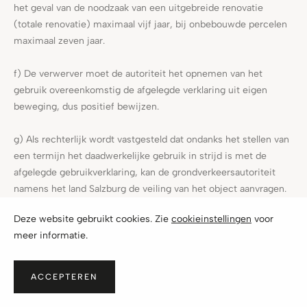
het geval van de noodzaak van een uitgebreide renovatie
(totale renovatie) maximaal vijf jaar, bij onbebouwde percelen
maximaal zeven jaar.
f) De verwerver moet de autoriteit het opnemen van het
gebruik overeenkomstig de afgelegde verklaring uit eigen
beweging, dus positief bewijzen.
g) Als rechterlijk wordt vastgesteld dat ondanks het stellen van
een termijn het daadwerkelijke gebruik in strijd is met de
afgelegde gebruikverklaring, kan de grondverkeersautoriteit
namens het land Salzburg de veiling van het object aanvragen.
Deze website gebruikt cookies. Zie
cookieinstellingen
voor
h) Het gebruik van een object in strijd met een afgelegde
meer informatie.
gebruikverklaring vormt een administratieve overtreding die
volgens de Salzburger Grondverkeerswet met een geldboete
tot € 50.000,00 moet worden bestraft.
ACCEPTEREN
i) De ongeoorloofde verhuur van een object als tweede woning