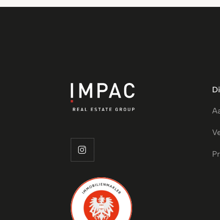
D
A
V
Pr