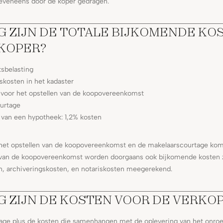
veneens door de koper gedragen.
 ZIJN DE TOTALE BIJKOMENDE KO
 KOPER?
sbelasting
gskosten in het kadaster
 voor het opstellen van de koopovereenkomst
urtage
n van een hypotheek: 1,2% kosten
r het opstellen van de koopovereenkomst en de makelaarscourtage ko
n van de koopovereenkomst worden doorgaans ook bijkomende kosten 
n, archiveringskosten, en notariskosten meegerekend.
 ZIJN DE KOSTEN VOOR DE VERKO
age plus de kosten die samenhangen met de oplevering van het onroe