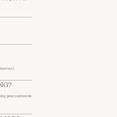
gekomen).
IG?
ijdig geaccepteerde