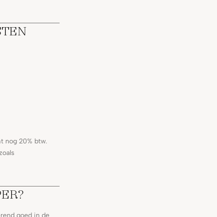
STEN
mt nog 20% btw.
zoals
PER?
rend goed in de