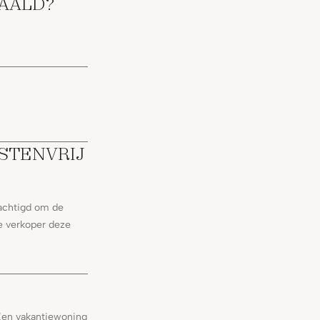
AALD?
STENVRIJ
machtigd om de
e verkoper deze
 Een vakantiewoning