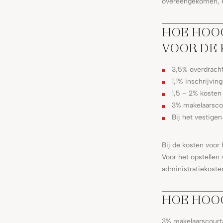
overeengekomen, e
HOE HOOG
VOOR DE
3,5% overdracht
1,1% inschrijvin
1,5 – 2% kosten
3% makelaarsco
Bij het vestige
Bij de kosten voo
Voor het opstelle
administratiekoste
HOE HOOG
3% makelaarscourt