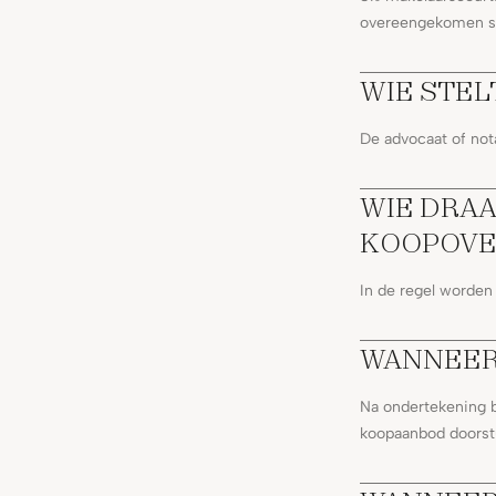
overeengekomen sta
WIE STE
De advocaat of not
WIE DRAA
KOOPOVE
In de regel worde
WANNEER
Na ondertekening b
koopaanbod doorstu