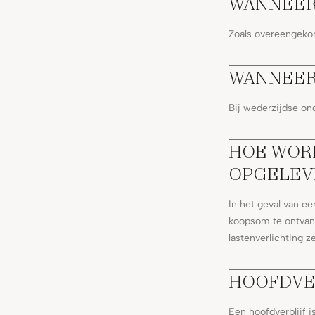
WANNEER
Zoals overeengeko
WANNEER 
Bij wederzijdse o
HOE WOR
OPGELEV
In het geval van e
koopsom te ontvang
lastenverlichting ze
HOOFDVE
Een hoofdverblijf 