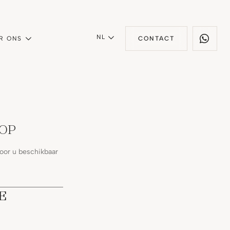
NL
R ONS
CONTACT
OOP
voor u beschikbaar
E