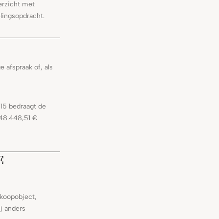
erzicht met
lingsopdracht.
 afspraak of, als
 15 bedraagt de
 48.448,51 €
E
koopobject,
j anders