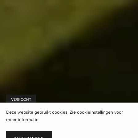
VERKOCHT
Die Wildkogel Villa
Deze website gebruikt cookies. Zie
cookieinstellingen
voor
meer informatie.
prijs op aanvraag
Bramberg am Wildkogel