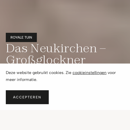
ROYALE TUIN
Das Neukirchen –
Großglockner
TOP02
Deze website gebruikt cookies. Zie
cookieinstellingen
voor
meer informatie.
€ 599.000,- Excl. BTW, k.k. en makelaarskosten.
Neukirchem am Grossvenediger
ACCEPTEREN
CONTACT OPNEMEN
OVER DIT OBJECT
Royale zonnige tuin