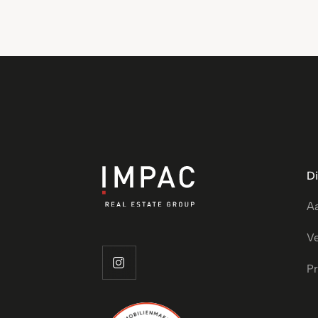
D
A
V
Pr