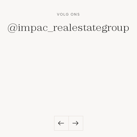
VOLG ONS
@impac_realestategroup