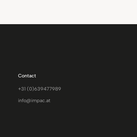
Contact
+31 (0)639477989
info@impac.at