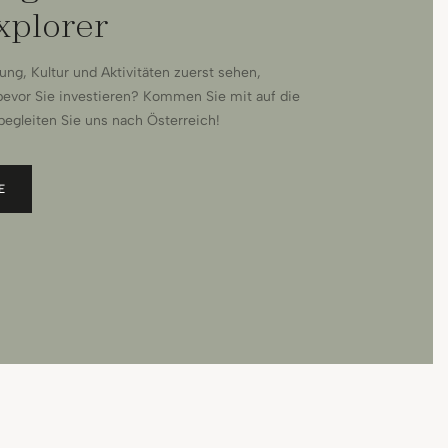
plorer
g, Kultur und Aktivitäten zuerst sehen,
bevor Sie investieren? Kommen Sie mit auf die
egleiten Sie uns nach Österreich!
E