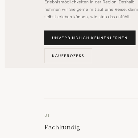
Erlebnismöglichkeiten in der Region. Deshalb
nehmen wir Sie gerne mit auf eine Reise, dami
selbst erleben können, wie sich das anfühlt.
UNVERBINDLICH KENNENLERNEN
KAUFPROZESS
01
Fachkundig