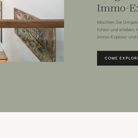
Immo-Ex
Möchten Sie Umgebun
fühlen und erleben, 
Immo-Explorer und b
COME EXPLOR