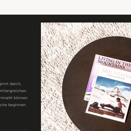
innt damit,
 umfangreichen
enmarkt können
uche beginnen.