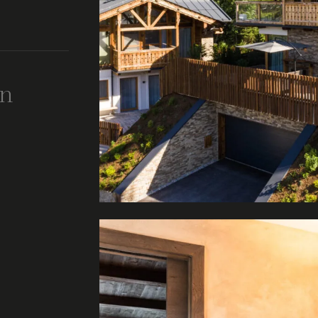
ese schriftlich
Gestaltung des
ichnung und
en
ir gerne in
g für neue
sind gerne für