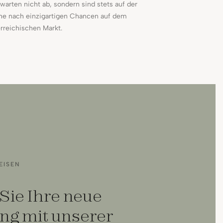
warten nicht ab, sondern sind stets auf der
he nach einzigartigen Chancen auf dem
rreichischen Markt.
EISEN
Sie Ihre neue
g mit unserer