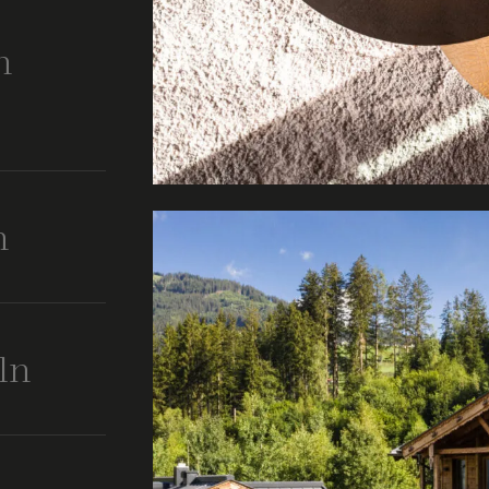
n
Das ist eine
wir Sie gerne
erleben.
n
bjekt gefunden
eurteilen den
perten aus dem
h hinsichtlich
ln
torität mit
hen Vernunft
unkt, um ein