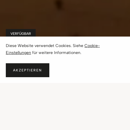
VERFÜGBAR
Lifestyle Lodge 602
Diese Website verwendet Cookies. Siehe
Cookie-
Einstellungen
für weitere Informationen.
€ 999.900,- zzgl. MwSt., zzgl. Kaufnebenkosten
Fieberbrunn
AKZEPTIEREN
KONTAKT AUFNEHMEN
ÜBER DIESES PROJEKT