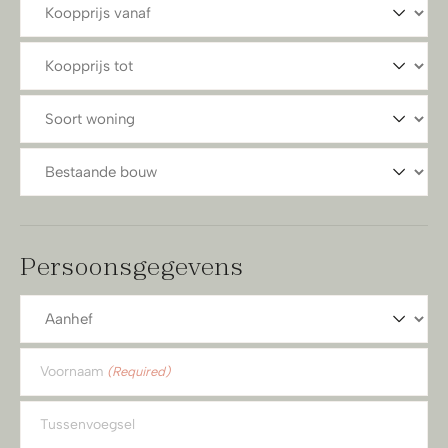
Koopprijs
vanaf
Koopprijs
tot
Soort
woning
Soort
woning
Persoonsgegevens
Aanhef
Voornaam
(Required)
Tussenvoegsel